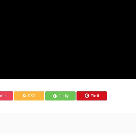
cket
RSS
feedly
Pin it